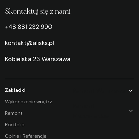
Skontaktuj się z nami
+48 881 232 990
kontakt@alisks.pl
Kobielska 23 Warszawa
Remont Warszawa
Zakładki
Remont Warszawa
Wykończenie wnętrz
Remont
Bemowo
Remont
Mazowieckie
Remont Warszawa
Portfolio
Remont Ząbki
Białołęka
Opinie i Referencje
Remont Rybie
Remont Warszawa Bielany