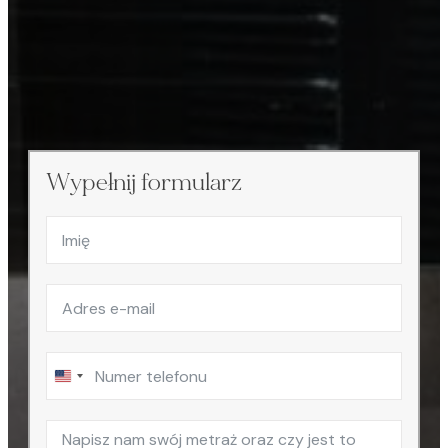
Wypełnij formularz
United
States
+1