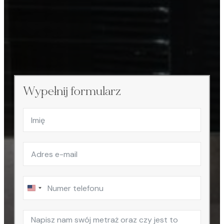
Wypełnij formularz
United
States
+1