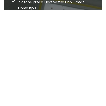
Złożone prace Elektryczne ( np. Smart
Home itp.),
Składanie Mebli,
Wykończenie garażu
Wykończenie poddasza
Schody
Inne.
CZYTAJ WIĘCEJ